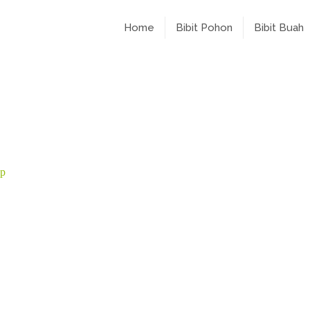
Home
Bibit Pohon
Bibit Buah
ap