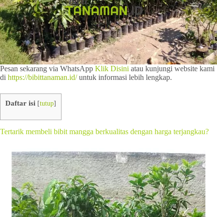
Pesan sekarang via WhatsApp
Klik Disini
atau kunjungi website kami
di
https://bibittanaman.id/
untuk informasi lebih lengkap.
Daftar isi
[
tutup
]
Tertarik membeli bibit mangga berkualitas dengan harga terjangkau?