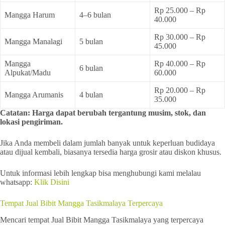
Rp 25.000 – Rp
Mangga Harum
4–6 bulan
40.000
Rp 30.000 – Rp
Mangga Manalagi
5 bulan
45.000
Mangga
Rp 40.000 – Rp
6 bulan
Alpukat/Madu
60.000
Rp 20.000 – Rp
Mangga Arumanis
4 bulan
35.000
Catatan: Harga dapat berubah tergantung musim, stok, dan
lokasi pengiriman.
Jika Anda membeli dalam jumlah banyak untuk keperluan budidaya
atau dijual kembali, biasanya tersedia harga grosir atau diskon khusus.
Untuk informasi lebih lengkap bisa menghubungi kami melalau
whatsapp:
Klik Disini
Tempat Jual Bibit Mangga Tasikmalaya Terpercaya
Mencari tempat Jual Bibit Mangga Tasikmalaya yang terpercaya