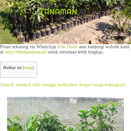
Pesan sekarang via WhatsApp
Klik Disini
atau kunjungi website kami
di
https://bibittanaman.id/
untuk informasi lebih lengkap.
Daftar isi
[
tutup
]
Tertarik membeli bibit mangga berkualitas dengan harga terjangkau?