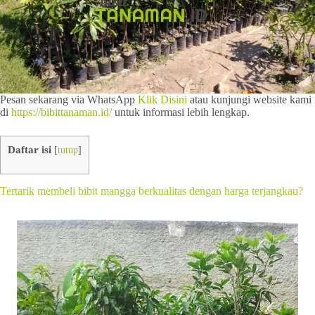
Pesan sekarang via WhatsApp
Klik Disini
atau kunjungi website kami
di
https://bibittanaman.id/
untuk informasi lebih lengkap.
Daftar isi
[
tutup
]
Tertarik membeli bibit mangga berkualitas dengan harga terjangkau?