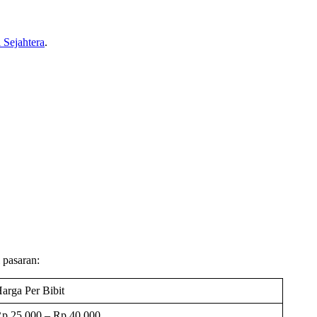
 Sejahtera
.
 pasaran:
arga Per Bibit
p 25.000 – Rp 40.000