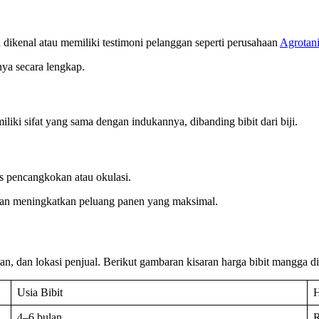
 dikenal atau memiliki testimoni pelanggan seperti perusahaan
Agrotani
nya secara lengkap.
liki sifat yang sama dengan indukannya, dibanding bibit dari biji.
es pencangkokan atau okulasi.
 dan meningkatkan peluang panen yang maksimal.
tan, dan lokasi penjual. Berikut gambaran kisaran harga bibit mangga di
Usia Bibit
H
4–6 bulan
R