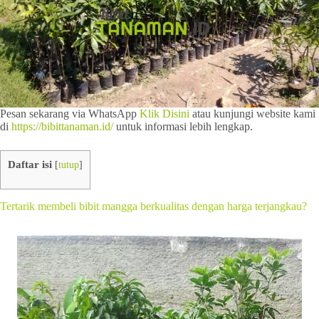
Pesan sekarang via WhatsApp
Klik Disini
atau kunjungi website kami
di
https://bibittanaman.id/
untuk informasi lebih lengkap.
Daftar isi
[
tutup
]
Tertarik membeli bibit mangga berkualitas dengan harga terjangkau?