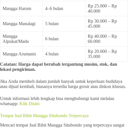
Rp 25.000 – Rp
Mangga Harum
4–6 bulan
40.000
Rp 30.000 – Rp
Mangga Manalagi
5 bulan
45.000
Mangga
Rp 40.000 – Rp
6 bulan
Alpukat/Madu
60.000
Rp 20.000 – Rp
Mangga Arumanis
4 bulan
35.000
Catatan: Harga dapat berubah tergantung musim, stok, dan
lokasi pengiriman.
Jika Anda membeli dalam jumlah banyak untuk keperluan budidaya
atau dijual kembali, biasanya tersedia harga grosir atau diskon khusus.
Untuk informasi lebih lengkap bisa menghubungi kami melalau
whatsapp:
Klik Disini
Tempat Jual Bibit Mangga Situbondo Terpercaya
Mencari tempat Jual Bibit Mangga Situbondo yang terpercaya sangat