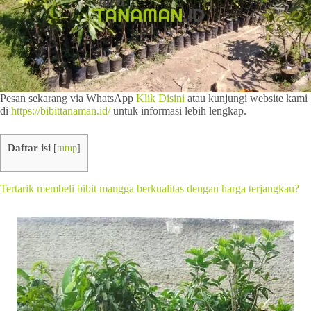
Pesan sekarang via WhatsApp
Klik Disini
atau kunjungi website kami
di
https://bibittanaman.id/
untuk informasi lebih lengkap.
Daftar isi
[
tutup
]
Tertarik membeli bibit mangga berkualitas dengan harga terjangkau?