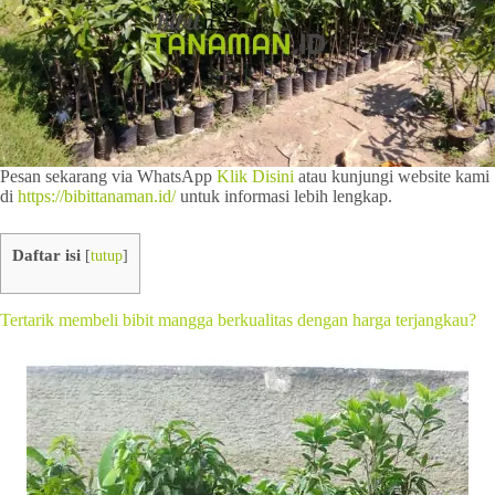
Pesan sekarang via WhatsApp
Klik Disini
atau kunjungi website kami
di
https://bibittanaman.id/
untuk informasi lebih lengkap.
Daftar isi
[
tutup
]
Tertarik membeli bibit mangga berkualitas dengan harga terjangkau?