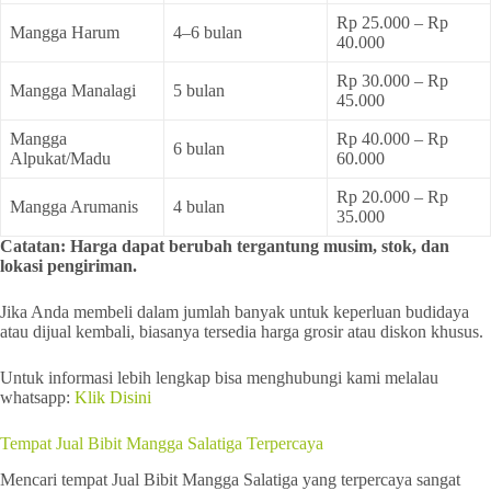
Rp 25.000 – Rp
Mangga Harum
4–6 bulan
40.000
Rp 30.000 – Rp
Mangga Manalagi
5 bulan
45.000
Mangga
Rp 40.000 – Rp
6 bulan
Alpukat/Madu
60.000
Rp 20.000 – Rp
Mangga Arumanis
4 bulan
35.000
Catatan: Harga dapat berubah tergantung musim, stok, dan
lokasi pengiriman.
Jika Anda membeli dalam jumlah banyak untuk keperluan budidaya
atau dijual kembali, biasanya tersedia harga grosir atau diskon khusus.
Untuk informasi lebih lengkap bisa menghubungi kami melalau
whatsapp:
Klik Disini
Tempat Jual Bibit Mangga Salatiga Terpercaya
Mencari tempat Jual Bibit Mangga Salatiga yang terpercaya sangat