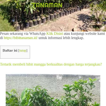
Pesan sekarang via WhatsApp
Klik Disini
atau kunjungi website kami
di
https://bibittanaman.id/
untuk informasi lebih lengkap.
Daftar isi
[
tutup
]
Tertarik membeli bibit mangga berkualitas dengan harga terjangkau?