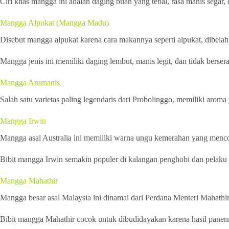
Ciri khas mangga ini adalah daging buah yang tebal, rasa manis segar, 
Mangga Alpukat (Mangga Madu)
Disebut mangga alpukat karena cara makannya seperti alpukat, dibel
Mangga jenis ini memiliki daging lembut, manis legit, dan tidak bersera
Mangga Arumanis
Salah satu varietas paling legendaris dari Probolinggo, memiliki arom
Mangga Irwin
Mangga asal Australia ini memiliki warna ungu kemerahan yang mencol
Bibit mangga Irwin semakin populer di kalangan penghobi dan pelaku ag
Mangga Mahathir
Mangga besar asal Malaysia ini dinamai dari Perdana Menteri Mahathir,
Bibit mangga Mahathir cocok untuk dibudidayakan karena hasil panenn