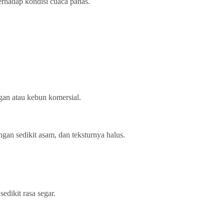
terhadap kondisi cuaca panas.
ngan atau kebun komersial.
an sedikit asam, dan teksturnya halus.
edikit rasa segar.