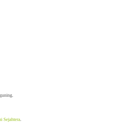
nguning.
i Sejahtera
.