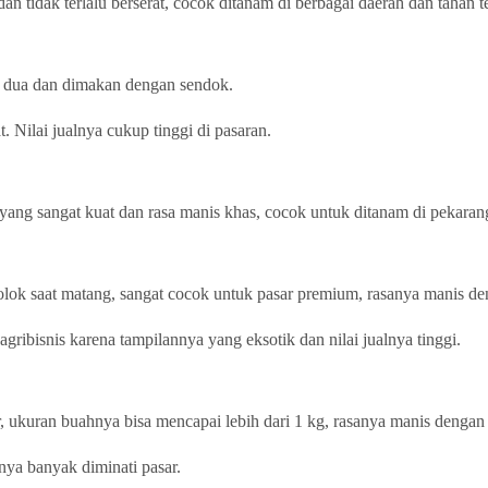
dan tidak terlalu berserat, cocok ditanam di berbagai daerah dan tahan 
ah dua dan dimakan dengan sendok.
t. Nilai jualnya cukup tinggi di pasaran.
a yang sangat kuat dan rasa manis khas, cocok untuk ditanam di pekara
ok saat matang, sangat cocok untuk pasar premium, rasanya manis deng
ribisnis karena tampilannya yang eksotik dan nilai jualnya tinggi.
 ukuran buahnya bisa mencapai lebih dari 1 kg, rasanya manis dengan s
ya banyak diminati pasar.