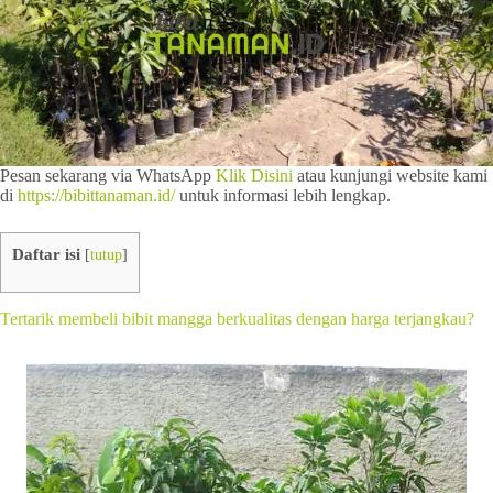
Pesan sekarang via WhatsApp
Klik Disini
atau kunjungi website kami
di
https://bibittanaman.id/
untuk informasi lebih lengkap.
Daftar isi
[
tutup
]
Tertarik membeli bibit mangga berkualitas dengan harga terjangkau?