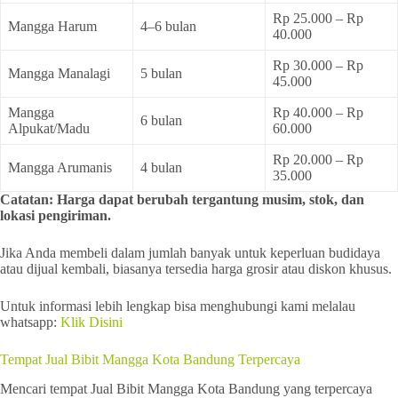
Rp 25.000 – Rp
Mangga Harum
4–6 bulan
40.000
Rp 30.000 – Rp
Mangga Manalagi
5 bulan
45.000
Mangga
Rp 40.000 – Rp
6 bulan
Alpukat/Madu
60.000
Rp 20.000 – Rp
Mangga Arumanis
4 bulan
35.000
Catatan: Harga dapat berubah tergantung musim, stok, dan
lokasi pengiriman.
Jika Anda membeli dalam jumlah banyak untuk keperluan budidaya
atau dijual kembali, biasanya tersedia harga grosir atau diskon khusus.
Untuk informasi lebih lengkap bisa menghubungi kami melalau
whatsapp:
Klik Disini
Tempat Jual Bibit Mangga Kota Bandung Terpercaya
Mencari tempat Jual Bibit Mangga Kota Bandung yang terpercaya