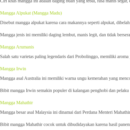
Ciri khas mangga ini adalah daging buah yang tebal, rasa manis segar, 
Mangga Alpukat (Mangga Madu)
Disebut mangga alpukat karena cara makannya seperti alpukat, dibel
Mangga jenis ini memiliki daging lembut, manis legit, dan tidak bersera
Mangga Arumanis
Salah satu varietas paling legendaris dari Probolinggo, memiliki arom
Mangga Irwin
Mangga asal Australia ini memiliki warna ungu kemerahan yang mencol
Bibit mangga Irwin semakin populer di kalangan penghobi dan pelaku ag
Mangga Mahathir
Mangga besar asal Malaysia ini dinamai dari Perdana Menteri Mahathir,
Bibit mangga Mahathir cocok untuk dibudidayakan karena hasil panenn