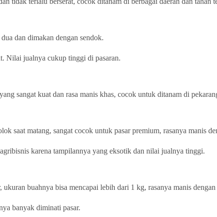
dan tidak terlalu berserat, cocok ditanam di berbagai daerah dan tahan 
ah dua dan dimakan dengan sendok.
t. Nilai jualnya cukup tinggi di pasaran.
a yang sangat kuat dan rasa manis khas, cocok untuk ditanam di pekara
ok saat matang, sangat cocok untuk pasar premium, rasanya manis deng
ribisnis karena tampilannya yang eksotik dan nilai jualnya tinggi.
 ukuran buahnya bisa mencapai lebih dari 1 kg, rasanya manis dengan s
ya banyak diminati pasar.