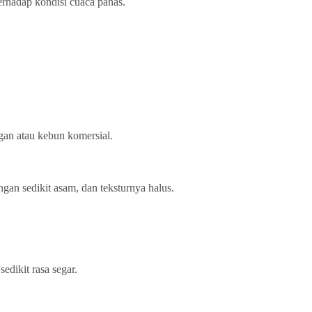
terhadap kondisi cuaca panas.
ngan atau kebun komersial.
an sedikit asam, dan teksturnya halus.
edikit rasa segar.