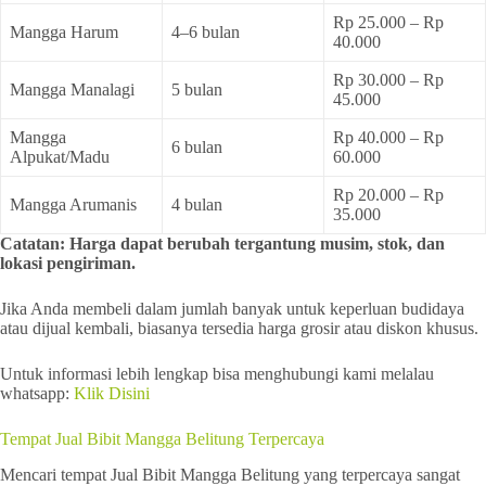
Rp 25.000 – Rp
Mangga Harum
4–6 bulan
40.000
Rp 30.000 – Rp
Mangga Manalagi
5 bulan
45.000
Mangga
Rp 40.000 – Rp
6 bulan
Alpukat/Madu
60.000
Rp 20.000 – Rp
Mangga Arumanis
4 bulan
35.000
Catatan: Harga dapat berubah tergantung musim, stok, dan
lokasi pengiriman.
Jika Anda membeli dalam jumlah banyak untuk keperluan budidaya
atau dijual kembali, biasanya tersedia harga grosir atau diskon khusus.
Untuk informasi lebih lengkap bisa menghubungi kami melalau
whatsapp:
Klik Disini
Tempat Jual Bibit Mangga Belitung Terpercaya
Mencari tempat Jual Bibit Mangga Belitung yang terpercaya sangat