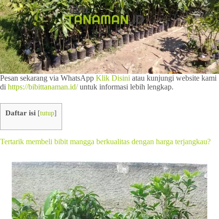
Pesan sekarang via WhatsApp
Klik Disini
atau kunjungi website kami
di
https://bibittanaman.id/
untuk informasi lebih lengkap.
Daftar isi
[
tutup
]
Tertarik membeli bibit mangga berkualitas dengan harga terjangkau?