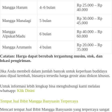
Rp 25.000 – Rp
Mangga Harum
4–6 bulan
40.000
Rp 30.000 – Rp
Mangga Manalagi
5 bulan
45.000
Mangga
Rp 40.000 – Rp
6 bulan
Alpukat/Madu
60.000
Rp 20.000 – Rp
Mangga Arumanis
4 bulan
35.000
Catatan: Harga dapat berubah tergantung musim, stok, dan
lokasi pengiriman.
Jika Anda membeli dalam jumlah banyak untuk keperluan budidaya
atau dijual kembali, biasanya tersedia harga grosir atau diskon khusus.
Untuk informasi lebih lengkap bisa menghubungi kami melalau
whatsapp:
Klik Disini
Tempat Jual Bibit Mangga Banyuasin Terpercaya
Mencari tempat Jual Bibit Mangga Banyuasin yang terpercaya sangat