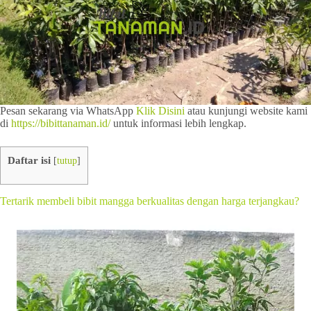
Pesan sekarang via WhatsApp
Klik Disini
atau kunjungi website kami
di
https://bibittanaman.id/
untuk informasi lebih lengkap.
Daftar isi
[
tutup
]
Tertarik membeli bibit mangga berkualitas dengan harga terjangkau?