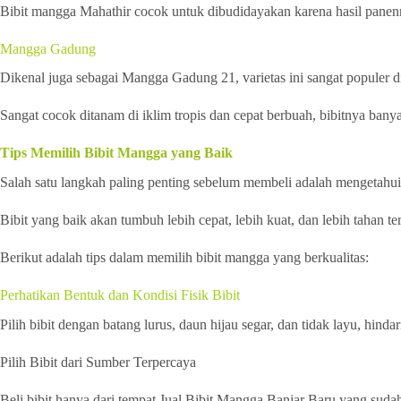
Bibit mangga Mahathir cocok untuk dibudidayakan karena hasil panenn
Mangga Gadung
Dikenal juga sebagai Mangga Gadung 21, varietas ini sangat populer di 
Sangat cocok ditanam di iklim tropis dan cepat berbuah, bibitnya bany
Tips Memilih Bibit Mangga yang Baik
Salah satu langkah paling penting sebelum membeli adalah mengetahui
Bibit yang baik akan tumbuh lebih cepat, lebih kuat, dan lebih tahan t
Berikut adalah tips dalam memilih bibit mangga yang berkualitas:
Perhatikan Bentuk dan Kondisi Fisik Bibit
Pilih bibit dengan batang lurus, daun hijau segar, dan tidak layu, hind
Pilih Bibit dari Sumber Terpercaya
Beli bibit hanya dari tempat Jual Bibit Mangga Banjar Baru yang sudah