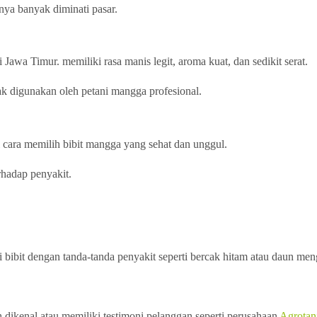
ya banyak diminati pasar.
Jawa Timur. memiliki rasa manis legit, aroma kuat, dan sedikit serat.
ak digunakan oleh petani mangga profesional.
 cara memilih bibit mangga yang sehat dan unggul.
erhadap penyakit.
ari bibit dengan tanda-tanda penyakit seperti bercak hitam atau daun me
 dikenal atau memiliki testimoni pelanggan seperti perusahaan
Agrotani