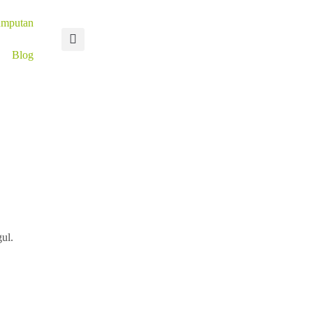
umputan
Blog
ul.