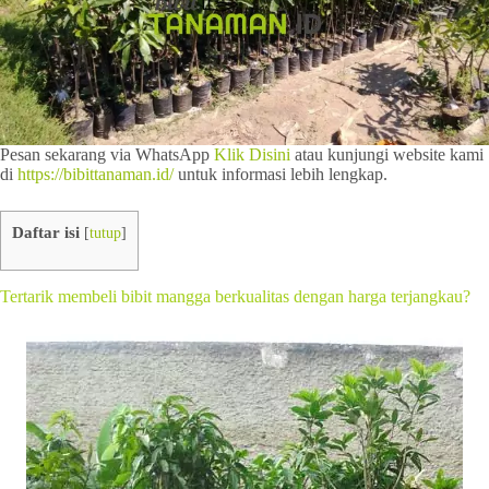
Pesan sekarang via WhatsApp
Klik Disini
atau kunjungi website kami
di
https://bibittanaman.id/
untuk informasi lebih lengkap.
Daftar isi
[
tutup
]
Tertarik membeli bibit mangga berkualitas dengan harga terjangkau?