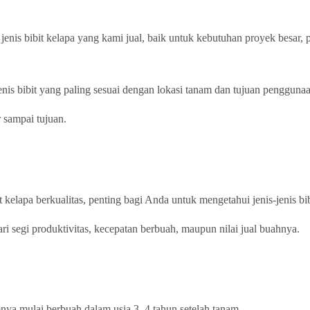
jenis bibit kelapa yang kami jual, baik untuk kebutuhan proyek besar
is bibit yang paling sesuai dengan lokasi tanam dan tujuan penggunaa
 sampai tujuan.
elapa berkualitas, penting bagi Anda untuk mengetahui jenis-jenis bi
dari segi produktivitas, kecepatan berbuah, maupun nilai jual buahnya.
nya mulai berbuah dalam usia 3–4 tahun setelah tanam.