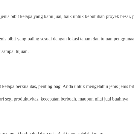
jenis bibit kelapa yang kami jual, baik untuk kebutuhan proyek besar
is bibit yang paling sesuai dengan lokasi tanam dan tujuan penggunaa
 sampai tujuan.
elapa berkualitas, penting bagi Anda untuk mengetahui jenis-jenis bi
dari segi produktivitas, kecepatan berbuah, maupun nilai jual buahnya.
nya mulai berbuah dalam usia 3–4 tahun setelah tanam.