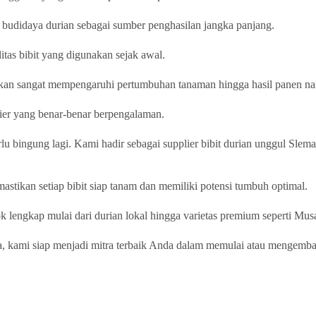
g budidaya durian sebagai sumber penghasilan jangka panjang.
tas bibit yang digunakan sejak awal.
a akan sangat mempengaruhi pertumbuhan tanaman hingga hasil panen na
lier yang benar-benar berpengalaman.
rlu bingung lagi. Kami hadir sebagai supplier bibit durian unggul Slem
astikan setiap bibit siap tanam dan memiliki potensi tumbuh optimal.
ok lengkap mulai dari durian lokal hingga varietas premium seperti M
a, kami siap menjadi mitra terbaik Anda dalam memulai atau mengemb