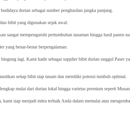
g budidaya durian sebagai sumber penghasilan jangka panjang.
tas bibit yang digunakan sejak awal.
a akan sangat mempengaruhi pertumbuhan tanaman hingga hasil panen na
lier yang benar-benar berpengalaman.
u bingung lagi. Kami hadir sebagai supplier bibit durian unggul Paser y
astikan setiap bibit siap tanam dan memiliki potensi tumbuh optimal.
k lengkap mulai dari durian lokal hingga varietas premium seperti Mus
a, kami siap menjadi mitra terbaik Anda dalam memulai atau mengemb