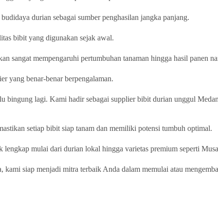
g budidaya durian sebagai sumber penghasilan jangka panjang.
tas bibit yang digunakan sejak awal.
a akan sangat mempengaruhi pertumbuhan tanaman hingga hasil panen na
lier yang benar-benar berpengalaman.
lu bingung lagi. Kami hadir sebagai supplier bibit durian unggul Medan
astikan setiap bibit siap tanam dan memiliki potensi tumbuh optimal.
ok lengkap mulai dari durian lokal hingga varietas premium seperti M
a, kami siap menjadi mitra terbaik Anda dalam memulai atau mengemb