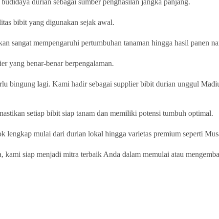
g budidaya durian sebagai sumber penghasilan jangka panjang.
tas bibit yang digunakan sejak awal.
a akan sangat mempengaruhi pertumbuhan tanaman hingga hasil panen na
lier yang benar-benar berpengalaman.
rlu bingung lagi. Kami hadir sebagai supplier bibit durian unggul Madi
astikan setiap bibit siap tanam dan memiliki potensi tumbuh optimal.
ok lengkap mulai dari durian lokal hingga varietas premium seperti M
a, kami siap menjadi mitra terbaik Anda dalam memulai atau mengemb