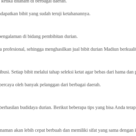
ketika ditanam di berbagai daerah.
apatkan bibit yang sudah teruji ketahanannya.
rpengalaman di bidang pembibitan durian.
 profesional, sehingga menghasilkan jual bibit durian Madiun berkualit
busi. Setiap bibit melalui tahap seleksi ketat agar bebas dari hama dan 
rpercaya oleh banyak pelanggan dari berbagai daerah.
erhasilan budidaya durian. Berikut beberapa tips yang bisa Anda tera
 Tanaman akan lebih cepat berbuah dan memiliki sifat yang sama dengan