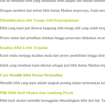
Hal ini membuat bibit yang dihasilkan lebih adaptif dan mudah tumbuh 
Dengan membeli dari kebun bibit durian Madiun terpercaya, Anda mend
Dibudidayakan oleh Tenaga Ahli Berpengalaman
Bibit yang kami jual dirawat langsung oleh tenaga ahli yang sudah be
Proses mulai dari pemilihan indukan hingga perawatan dilakukan secara
Kualitas Bibit Lebih Terjamin
Kami selalu menjaga kualitas mulai dari proses pembibitan hingga distri
Inilah yang membuat kami dikenal sebagai jual bibit durian Madiun te
Cara Memilih Bibit Durian Berkualitas
Memilih bibit yang tepat adalah langkah penting dalam menentukan keb
Pilih Bibit Hasil Okulasi atau Sambung Pucuk
Bibit hasil okulasi memiliki keunggulan dibandingkan bibit dari biji.