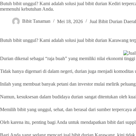
Butuh bibit unggul? Kami adalah solusi jual bibit durian Kediri terper
memenuhi kebutuhan Anda.
Bibit Tanaman
Mei 18, 2026
Jual Bibit Durian Daera
Butuh bibit unggul? Kami adalah solusi jual bibit durian Karawang t
Durian dikenal sebagai “raja buah” yang memiliki nilai ekonomi tinggi
Tidak hanya digemari di dalam negeri, durian juga menjadi komoditas 
Inilah yang membuat banyak petani dan investor mulai melirik peluan
Namun, kesuksesan dalam budidaya durian sangat ditentukan oleh kuali
Memilih bibit yang unggul, sehat, dan berasal dari sumber terpercay
Oleh karena itu, penting bagi Anda untuk mendapatkan bibit dari supp
Bagi Anda yang sedang mencari jual bibit durian Karawang, kini tidak 