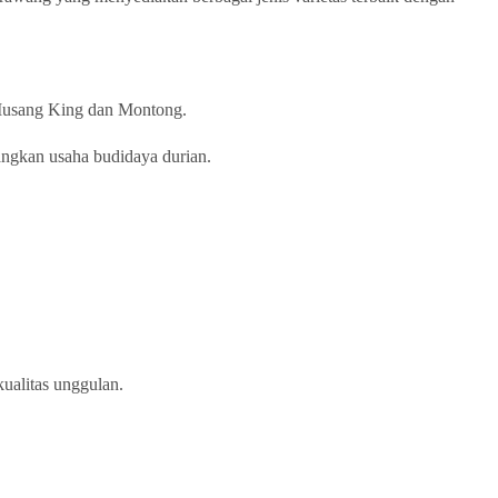
i Musang King dan Montong.
angkan usaha budidaya durian.
ualitas unggulan.