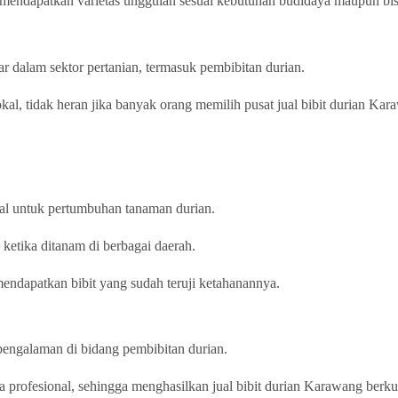
 mendapatkan varietas unggulan sesuai kebutuhan budidaya maupun bis
r dalam sektor pertanian, termasuk pembibitan durian.
l, tidak heran jika banyak orang memilih pusat jual bibit durian Kar
eal untuk pertumbuhan tanaman durian.
ketika ditanam di berbagai daerah.
endapatkan bibit yang sudah teruji ketahanannya.
rpengalaman di bidang pembibitan durian.
 profesional, sehingga menghasilkan jual bibit durian Karawang berkua