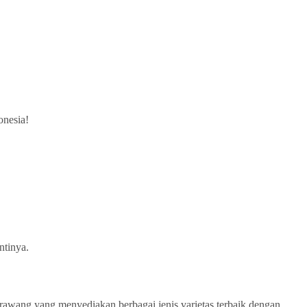
ntinya.
arawang yang menyediakan berbagai jenis varietas terbaik dengan