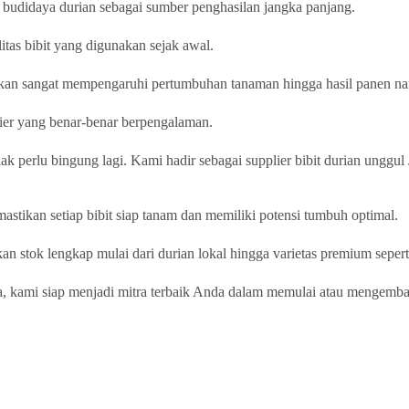
g budidaya durian sebagai sumber penghasilan jangka panjang.
tas bibit yang digunakan sejak awal.
a akan sangat mempengaruhi pertumbuhan tanaman hingga hasil panen na
lier yang benar-benar berpengalaman.
dak perlu bingung lagi. Kami hadir sebagai supplier bibit durian unggu
astikan setiap bibit siap tanam dan memiliki potensi tumbuh optimal.
akan stok lengkap mulai dari durian lokal hingga varietas premium sep
a, kami siap menjadi mitra terbaik Anda dalam memulai atau mengemb