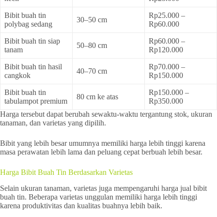
Bibit buah tin
Rp25.000 –
30–50 cm
polybag sedang
Rp60.000
Bibit buah tin siap
Rp60.000 –
50–80 cm
tanam
Rp120.000
Bibit buah tin hasil
Rp70.000 –
40–70 cm
cangkok
Rp150.000
Bibit buah tin
Rp150.000 –
80 cm ke atas
tabulampot premium
Rp350.000
Harga tersebut dapat berubah sewaktu-waktu tergantung stok, ukuran
tanaman, dan varietas yang dipilih.
Bibit yang lebih besar umumnya memiliki harga lebih tinggi karena
masa perawatan lebih lama dan peluang cepat berbuah lebih besar.
Harga Bibit Buah Tin Berdasarkan Varietas
Selain ukuran tanaman, varietas juga mempengaruhi harga jual bibit
buah tin. Beberapa varietas unggulan memiliki harga lebih tinggi
karena produktivitas dan kualitas buahnya lebih baik.