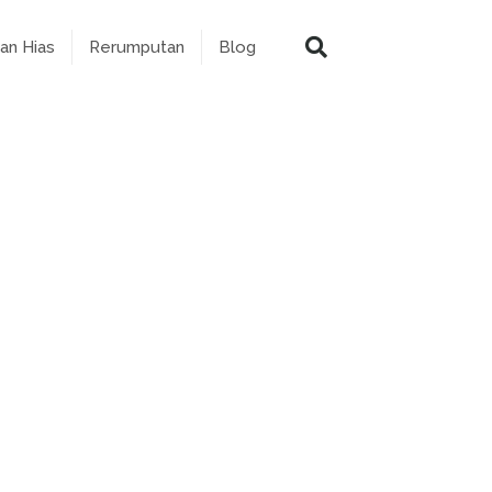
an Hias
Rerumputan
Blog