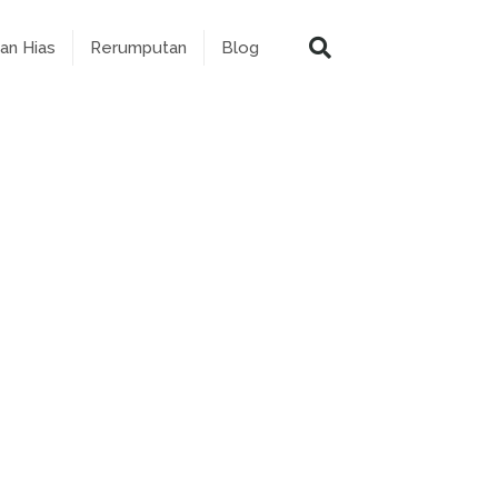
an Hias
Rerumputan
Blog