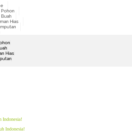
me
t Pohon
t Buah
man Hias
umputan
g
Pohon
Buah
an Hias
putan
h Indonesia!