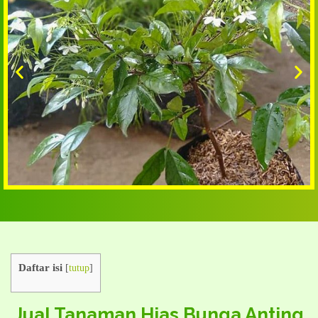
Daftar isi
[
tutup
]
Jual Tanaman Hias Bunga Anting