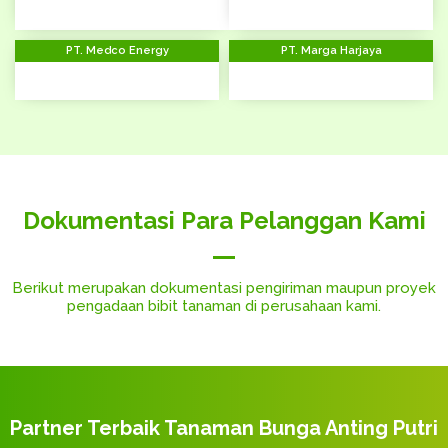
PT. Medco Energy
PT. Marga Harjaya
Dokumentasi Para Pelanggan Kami
Berikut merupakan dokumentasi pengiriman maupun proyek
pengadaan bibit tanaman di perusahaan kami.
Pengiriman 500 Pohon Trembesi - Atambua,
Taman PT Indonesia Morowali Industri Park
Peninjauan Tim Agro Sejahtera - Jalan Tol
Kolam dan Taman SD Plus Rahmat - Kota Kediri
Tempat Karoseri Tanaman - Kota Makassar
Peninjauan Tim Waskita - Kota Makassar
Pengiriman Pohon - Kota Makassar
Pengiriman Bibit Buah - Sulawesi
Jombang Mojokerto
(IMIP) - Sulawesi
NTT
Partner Terbaik Tanaman Bunga Anting Putri